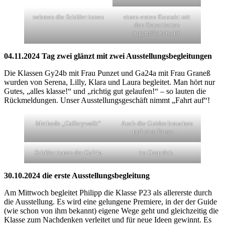
nehmen die Schüler:innen
einen ersten Kontakt mit
den Deportierten
Jugendlichen auf.
04.11.2024 Tag zwei glänzt mit zwei Ausstellungsbegleitungen
Die Klassen Gy24b mit Frau Punzet und Ga24a mit Frau Graneß
wurden von Serena, Lilly, Klara und Laura begleitet. Man hört nur
Gutes, „alles klasse!“ und „richtig gut gelaufen!“ – so lauten die
Rückmeldungen. Unser Ausstellungsgeschäft nimmt „Fahrt auf“!
Methode „Gallerywalk“
Auch die Guides brauchen
mal eine Pause …
Schüler:innen der Ga24a
im Gespräch.
30.10.2024 die erste Ausstellungsbegleitung
Am Mittwoch begleitet Philipp die Klasse P23 als allererste durch
die Ausstellung. Es wird eine gelungene Premiere, in der der Guide
(wie schon von ihm bekannt) eigene Wege geht und gleichzeitig die
Klasse zum Nachdenken verleitet und für neue Ideen gewinnt. Es