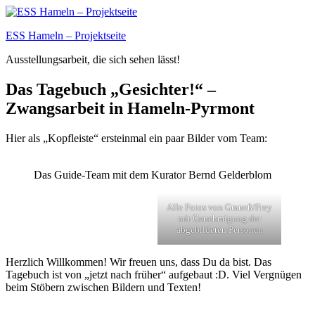
Zum
Inhalt
ESS Hameln – Projektseite
springen
Ausstellungsarbeit, die sich sehen lässt!
Das Tagebuch „Gesichter!“ –
Zwangsarbeit in Hameln-Pyrmont
Hier als „Kopfleiste“ ersteinmal ein paar Bilder vom Team:
Das Guide-Team mit dem Kurator Bernd Gelderblom
Alle Fotos von Graneß/Frey
mit Genehmigung der
abgebildeten Personen
Herzlich Willkommen! Wir freuen uns, dass Du da bist. Das
Tagebuch ist von „jetzt nach früher“ aufgebaut :D. Viel Vergnügen
beim Stöbern zwischen Bildern und Texten!