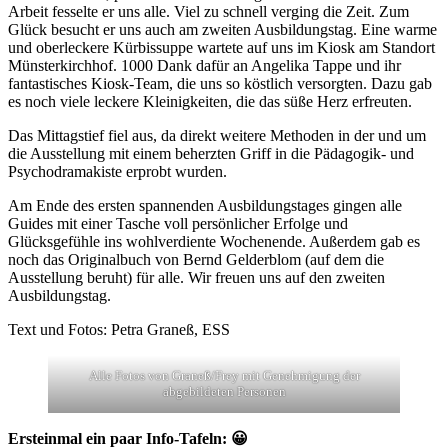
Arbeit fesselte er uns alle. Viel zu schnell verging die Zeit. Zum
Glück besucht er uns auch am zweiten Ausbildungstag. Eine warme
und oberleckere Kürbissuppe wartete auf uns im Kiosk am Standort
Münsterkirchhof. 1000 Dank dafür an Angelika Tappe und ihr
fantastisches Kiosk-Team, die uns so köstlich versorgten. Dazu gab
es noch viele leckere Kleinigkeiten, die das süße Herz erfreuten.
Das Mittagstief fiel aus, da direkt weitere Methoden in der und um
die Ausstellung mit einem beherzten Griff in die Pädagogik- und
Psychodramakiste erprobt wurden.
Am Ende des ersten spannenden Ausbildungstages gingen alle
Guides mit einer Tasche voll persönlicher Erfolge und
Glücksgefühle ins wohlverdiente Wochenende. Außerdem gab es
noch das Originalbuch von Bernd Gelderblom (auf dem die
Ausstellung beruht) für alle. Wir freuen uns auf den zweiten
Ausbildungstag.
Text und Fotos: Petra Graneß, ESS
Alle Fotos von Graneß/Frey mit Genehmigung der
abgebildeten Personen
Ersteinmal ein paar Info-Tafeln: 😀