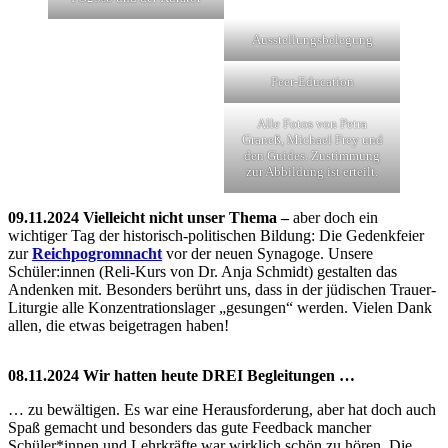
Ausstellungsbelegung
Peer-Education
Alle Fotos von Petra
Graneß, Michael Frey und
den Guides. Zustimmung
zur Abbildung ist erteilt.
09.11.2024 Vielleicht nicht unser Thema –
aber doch ein
wichtiger Tag der historisch-politischen Bildung: Die Gedenkfeier
zur
Reichpogromnacht
vor der neuen Synagoge. Unsere
Schüler:innen (Reli-Kurs von Dr. Anja Schmidt) gestalten das
Andenken mit. Besonders berührt uns, dass in der jüdischen Trauer-
Liturgie alle Konzentrationslager „gesungen“ werden. Vielen Dank
allen, die etwas beigetragen haben!
08.11.2024 Wir hatten heute DREI Begleitungen …
… zu bewältigen. Es war eine Herausforderung, aber hat doch auch
Spaß gemacht und besonders das gute Feedback mancher
Schüler*innen und Lehrkräfte war wirklich schön zu hören. Die