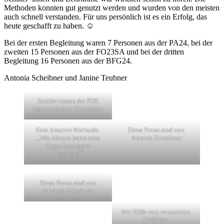
Methoden konnten gut genutzt werden und wurden von den meisten
auch schnell verstanden. Für uns persönlich ist es ein Erfolg, das
heute geschafft zu haben. ☺️
Bei der ersten Begleitung waren 7 Personen aus der PA24, bei der
zweiten 15 Personen aus der FO23SA und bei der dritten
Begleitung 16 Personen aus der BFG24.
Antonia Scheibner und Janine Teubner
Schüler:innen der FOS
beim kreativen Schreiben.
Eine kreative Methode:
Diese Fotos sind von
„Wie könnte heute eine
Antonia Scheibner
Gegenkampagne
aussehen?“
Diese Fotos sind von
Antonia Scheibner
Mit Hilfe von vermuteten
Gefühlen